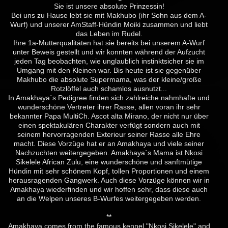
Sie ist unsere absolute Prinzessin!
Bei uns zu Hause lebt sie mit Makhubo (ihr Sohn aus dem A-
Wurf) und unserer AmStaff-Hündin Moiki zusammen und liebt
das Leben im Rudel.
Ihre 1a-Mutterqualitäten hat sie bereits bei unserem A-Wurf
unter Beweis gestellt und wir konnten während der Aufzucht
jeden Tag beobachten, wie unglaublich instinktsicher sie im
Umgang mit den Kleinen war. Bis heute ist sie gegenüber
Makhubo die absolute Supermama, was der kleine/große
Rotzlöffel auch schamlos ausnutzt...
In Amakhaya´s Pedigree finden sich zahlreiche nahmhafte und
wunderschöne Vertreter ihrer Rasse, allen voran ihr sehr
bekannter Papa MultiCh. Ascot alta Mirano, der nicht nur über
einen spektakulären Charakter verfügt sondern auch mit
seinem hervorragenden Exterieur seiner Rasse alle Ehre
macht. Diese Vorzüge hat er an Amakhaya und viele seiner
Nachzuchten weitergegeben. Amakhaya´s Mama ist Nkosi
Sikelele African Zulu, eine wunderschöne und sanftmütige
Hündin mit sehr schönem Kopf, tollen Proportionen und einem
herausragenden Gangwerk. Auch diese Vorzüge können wir in
Amakhaya wiederfinden und wir hoffen sehr, dass diese auch
an die Welpen unseres B-Wurfes weitergegeben werden.
**
Amakhaya comes from the famous kennel "Nkosi Sikelele" and