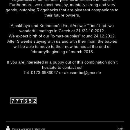
Furthermore, we expect healthy, mentally strong and very
gentle, outgoing Ridgebacks that are pleasant companions to
their future owners.
Amakhaya and Kennebec´s Final Answer "Tino" had two
wonderful matings in Czech at 21./22.10.2012.
We expect birth of our "x-mas-puppies" round 24.12.2012.
After 9 weeks staying with us and with their mom the babies
will be able to move to their new homes at the end of
february/beginning of march 2013.
If you are interested in a puppy out of this combination don´t
hesitate to contact us!
Tel. 0173-6986027 or akosambo@gmx.de
Login
Druckversion
|
Sitemap