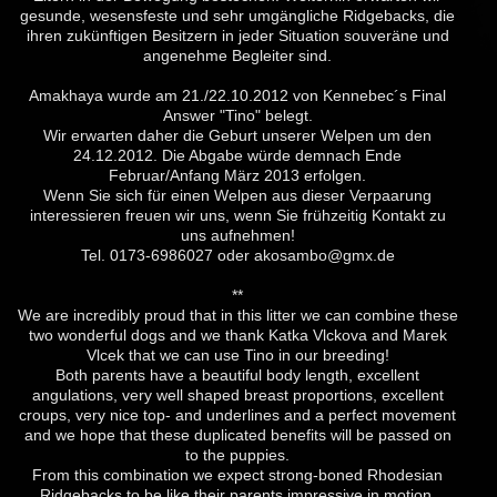
gesunde, wesensfeste und sehr umgängliche Ridgebacks, die
ihren zukünftigen Besitzern in jeder Situation souveräne und
angenehme Begleiter sind.
Amakhaya wurde am 21./22.10.2012 von Kennebec´s Final
Answer "Tino" belegt.
Wir erwarten daher die Geburt unserer Welpen um den
24.12.2012. Die Abgabe würde demnach Ende
Februar/Anfang März 2013 erfolgen.
Wenn Sie sich für einen Welpen aus dieser Verpaarung
interessieren freuen wir uns, wenn Sie frühzeitig Kontakt zu
uns aufnehmen!
Tel. 0173-6986027 oder akosambo@gmx.de
**
We are incredibly proud that in this litter we can combine these
two wonderful dogs and we thank Katka Vlckova and Marek
Vlcek that we can use Tino in our breeding!
Both parents have a beautiful body length, excellent
angulations, very well shaped breast proportions, excellent
croups, very nice top- and underlines and a perfect movement
and we hope that these duplicated benefits will be passed on
to the puppies.
From this combination we expect strong-boned Rhodesian
Ridgebacks to be like their parents impressive in motion.