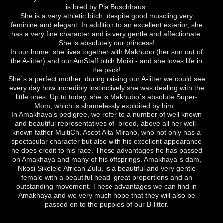
is bred by Pia Buschhaus.
She is a very athletic bitch, despite good muscling very
feminine and elegant. In addition to an excellent exterior, she
has a very fine character and is very gentle and affectionate.
She is absolutely our princess!
In our home, she lives together with Makhubo (her son out of
the A-litter) and our AmStaff bitch Moiki - and she loves life in
the pack!
She´s a perfect mother, during raising our A-litter we could see
every day how incredibly instinctively she was dealing with the
little ones. Up to today, she is Makhubo´s absolute Super-
Mom, which is shamelessly exploited by him...
In Amakhaya's pedigree, we refer to a number of well known
and beautiful representatives of breed, above all her well-
known father MultiCh. Ascot Alta Mirano, who not only has a
spectacular character but also with his excellent appearance
he does credit to his race. These advantages he has passed
on Amakhaya and many of his offsprings. Amakhaya´s dam,
Nkosi Sikelele African Zulu, is a beautiful and very gentle
female with a beautiful head, great proportions and an
outstanding movement. These advantages we can find in
Amakhaya and we very much hope that they will also be
passed on to the puppies of our B-litter.