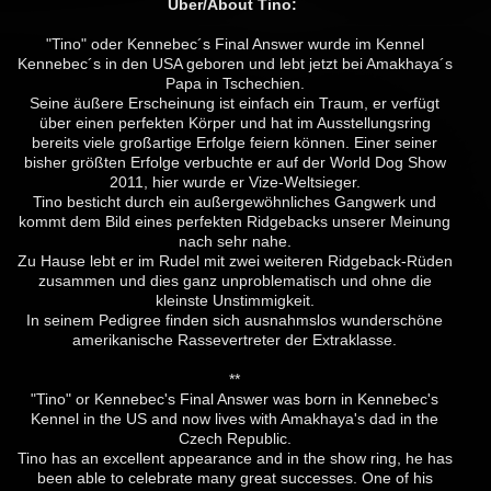
Über/About Tino:
"Tino" oder Kennebec´s Final Answer wurde im Kennel
Kennebec´s in den USA geboren und lebt jetzt bei Amakhaya´s
Papa in Tschechien.
Seine äußere Erscheinung ist einfach ein Traum, er verfügt
über einen perfekten Körper und hat im Ausstellungsring
bereits viele großartige Erfolge feiern können. Einer seiner
bisher größten Erfolge verbuchte er auf der World Dog Show
2011, hier wurde er Vize-Weltsieger.
Tino besticht durch ein außergewöhnliches Gangwerk und
kommt dem Bild eines perfekten Ridgebacks unserer Meinung
nach sehr nahe.
Zu Hause lebt er im Rudel mit zwei weiteren Ridgeback-Rüden
zusammen und dies ganz unproblematisch und ohne die
kleinste Unstimmigkeit.
In seinem Pedigree finden sich ausnahmslos wunderschöne
amerikanische Rassevertreter der Extraklasse.
**
"Tino" or Kennebec's Final Answer was born in Kennebec's
Kennel in the US and now lives with Amakhaya's dad in the
Czech Republic.
Tino has an excellent appearance and in the show ring, he has
been able to celebrate many great successes. One of his