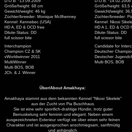
D.O.B. *13.09.2009
D.O.B. *14.02.2008
Größe/height: 68 cm
Größe/height: 63,5
Gewicht/weight: 46 kg
Gewicht/weight: 36,
Züchter/breeder: Monique McIlhenney
Züchter/breeder: P
Kennel: Kennebec (USA)
Kennel: Nkosi Sikele
HD A, ED & OCD free
HD A 1, ED & OCD f
Dilute-Status: DD
Dilute-Status: DD
full scissor bite
full scissor bite
Interchampion
Candidate for Inte
Champion CZ & SK
Deutscher Champio
vWorldwinner 2011
Deutscher Jugend
MultiWinner
Multi BOS, BOB
Multi BOS, BOB
JCh. & J. Winner
Über/About Amakhaya:
Amakhaya stammt aus dem bekannten Kennel "Nkosi Sikelele"
aus der Zucht von Pia Buschhaus.
Sie ist eine sehr sportlich-drahtige Hündin, trotz guter
Bemuskelung sehr feminin und elegant. Neben einem
ausgezeichneten Exterieur verfügt sie über einen sehr feinen
Charakter und ist ausgesprochen anschmiegsam, sanftmütig
und anhänglich.